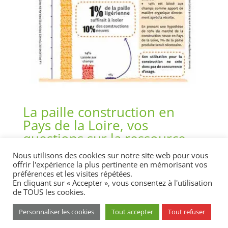
La paille construction en
Pays de la Loire, vos
questions sur la ressource
Nous utilisons des cookies sur notre site web pour vous
par
denis
|
Jan 29, 2024
offrir l'expérience la plus pertinente en mémorisant vos
préférences et les visites répétées.
En cliquant sur « Accepter », vous consentez à l'utilisation
Mentions légales
Cookies
de TOUS les cookies.
Politique de confidentialité
Personnaliser les cookies
Tout accepter
Tout refuser
© 2023 - Parc naturel régional du Marais poitevin