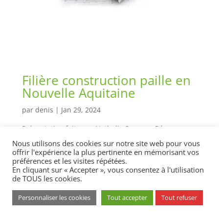
Filière construction paille en
Nouvelle Aquitaine
par
denis
|
Jan 29, 2024
Présentation faite par Nathalie Samson, Résonance
Paille
Nous utilisons des cookies sur notre site web pour vous
« Entrées précédentes
offrir l'expérience la plus pertinente en mémorisant vos
préférences et les visites répétées.
Mentions légales
Cookies
En cliquant sur « Accepter », vous consentez à l'utilisation
de TOUS les cookies.
Politique de confidentialité
Personnaliser les cookies
Tout accepter
Tout refuser
© 2023 - Parc naturel régional du Marais poitevin